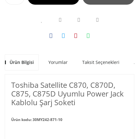
Ürün Bilgisi
Yorumlar
Taksit Seçenekleri
Al
Toshiba Satellite C870, C870D,
C875, C875D Uyumlu Power Jack
Kablolu Şarj Soketi
Ürün kodu: 30MY242-871-10