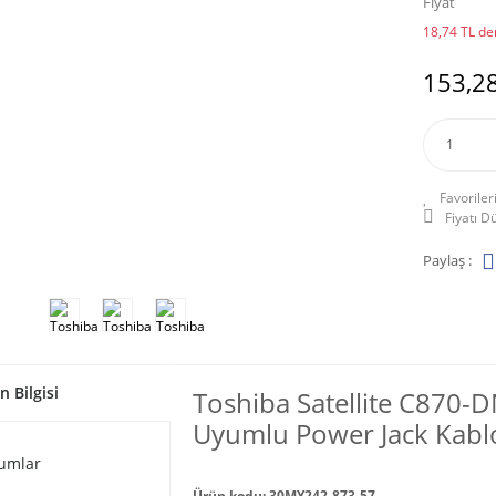
Fiyat
18,74 TL den
153,28
Fiyatı 
Paylaş :
n Bilgisi
Toshiba Satellite C870
Uyumlu Power Jack Kablo
umlar
Ürün kodu: 30MY242-873-57