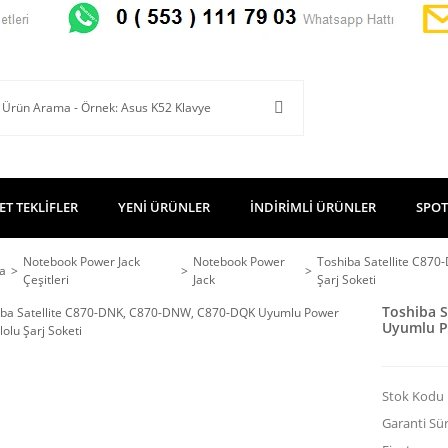
ET TEKLİFLER
YENİ ÜRÜNLER
İNDİRİMLİ ÜRÜNLER
SPOT
Notebook Power Jack
Notebook Power
Toshiba Satellite C87
a
Çeşitleri
Jack
Şarj Soketi
Toshiba 
Uyumlu Po
Stok Kodu
Garanti Sür