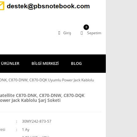
0
Giriş
Sepetim
 ÜRÜNLER
BİLGİ MERKEZİ
BLOG
0-DNK, C870-DNW, C870-DQK Uyumlu Power Jack Kablolu
Satellite C870-DNK, C870-DNW, C870-DQK
wer Jack Kablolu Şarj Soketi
30MY242-873-57
esi
1 Ay