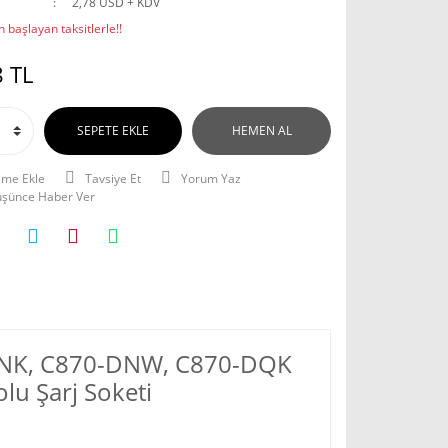
2,78 USD + KDV
 başlayan taksitlerle!!
 TL
SEPETE EKLE
HEMEN AL
Tavsiye Et
Yorum Yaz
Düşünce Haber Ver
-DNK, C870-DNW, C870-DQK
lu Şarj Soketi