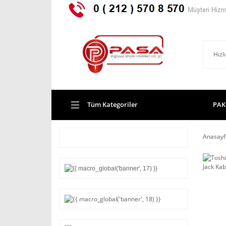
Tüm Kategoriler
PAK
Anasayf