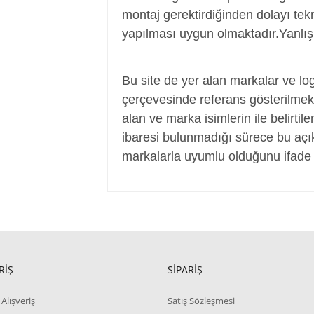
montaj gerektirdiğinden dolayı tekn
yapılması uygun olmaktadır.Yanlış 
Power Jack, Adaptör Soketi, Şarj Soketi
Bu site de yer alan markalar ve log
çerçevesinde referans gösterilmek a
alan ve marka isimlerin ile belirtil
ibaresi bulunmadığı sürece bu aç
markalarla uyumlu olduğunu ifade 
RİŞ
SİPARİŞ
Alışveriş
Satış Sözleşmesi