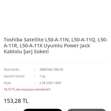
Toshiba Satellite L50-A-11N, L50-A-11Q, L50-
A-11R, L50-A-11X Uyumlu Power Jack
Kablolu Şarj Soketi
Stok Kodu
30MY242-780-33
Garanti Süresi
1 Ay
Fiyat
2,78 USD + KDV
18,74 TL den başlayan taksitlerle!!
153,28 TL