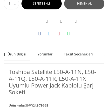
SEPETE EKLE
HEMEN AL
Ürün Bilgisi
Yorumlar
Taksit Seçenekleri
Al
Toshiba Satellite L50-A-11N, L50-
A-11Q, L50-A-11R, L50-A-11X
Uyumlu Power Jack Kablolu Şarj
Soketi
Ürün kodu: 30MY242-780-33