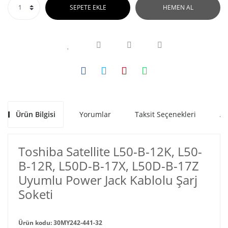
SEPETE EKLE
HEMEN AL
Ürün Bilgisi
Yorumlar
Taksit Seçenekleri
Al
Toshiba Satellite L50-B-12K, L50-
B-12R, L50D-B-17X, L50D-B-17Z
Uyumlu Power Jack Kablolu Şarj
Soketi
Ürün kodu: 30MY242-441-32