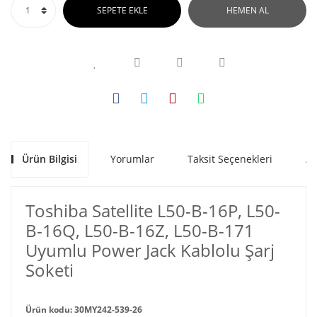
SEPETE EKLE
HEMEN AL
Ürün Bilgisi
Yorumlar
Taksit Seçenekleri
Al
Toshiba Satellite L50-B-16P, L50-
B-16Q, L50-B-16Z, L50-B-171
Uyumlu Power Jack Kablolu Şarj
Soketi
Ürün kodu: 30MY242-539-26