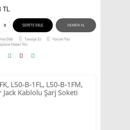
 TL
SEPETE EKLE
HEMEN AL
Tavsiye Et
Yorum Yaz
Düşünce Haber Ver
1FK, L50-B-1FL, L50-B-1FM,
Jack Kablolu Şarj Soketi