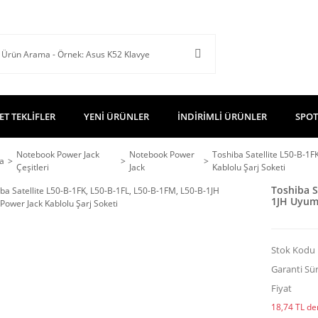
ET TEKLİFLER
YENİ ÜRÜNLER
İNDİRİMLİ ÜRÜNLER
SPOT
Notebook Power Jack
Notebook Power
Toshiba Satellite L50-B-1
a
Çeşitleri
Jack
Kablolu Şarj Soketi
Toshiba S
1JH Uyuml
Stok Kodu
Garanti Sür
Fiyat
18,74 TL den