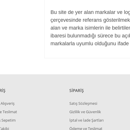
Power Jack, Adaptör Soketi, Şarj Soketi
Bu site de yer alan markalar ve log
çerçevesinde referans gösterilmek a
alan ve marka isimlerin ile belirtil
ibaresi bulunmadığı sürece bu aç
markalarla uyumlu olduğunu ifade 
RİŞ
SİPARİŞ
Alışveriş
Satış Sözleşmesi
e Teslimat
Gizlilik ve Güvenlik
iş Sepetim
İptal ve İade Şartları
Takibi
Ödeme ve Teslimat