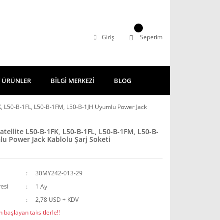
Giriş
Sepetim
 ÜRÜNLER
BİLGİ MERKEZİ
BLOG
FK, L50-B-1FL, L50-B-1FM, L50-B-1JH Uyumlu Power Jack
atellite L50-B-1FK, L50-B-1FL, L50-B-1FM, L50-B-
u Power Jack Kablolu Şarj Soketi
30MY242-013-29
esi
1 Ay
2,78 USD + KDV
 başlayan taksitlerle!!