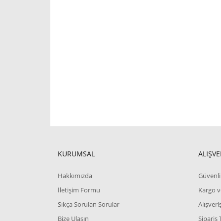
KURUMSAL
ALIŞVE
Hakkımızda
Güvenli 
İletişim Formu
Kargo v
Sıkça Sorulan Sorular
Alışver
Bize Ulaşın
Sipariş 