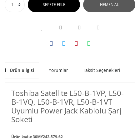
SEPETE EKLE
HEMEN AL
Ürün Bilgisi
Yorumlar
Taksit Seçenekleri
Al
Toshiba Satellite L50-B-1VP, L50-
B-1VQ, L50-B-1VR, L50-B-1VT
Uyumlu Power Jack Kablolu Şarj
Soketi
Ürün kodu: 30MY242-579-62