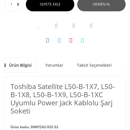
SEPETE EKLE
HEMEN AL
Ürün Bilgisi
Yorumlar
Taksit Seçenekleri
Al
Toshiba Satellite L50-B-1X7, L50-
B-1X8, L50-B-1X9, L50-B-1XC
Uyumlu Power Jack Kablolu Şarj
Soketi
Ürün kodu: 30MY242-932-52