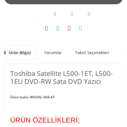
Ürün Bilgisi
Yorumlar
Taksit Seçenekleri
Al
Toshiba Satellite L500-1ET, L500-
1EU DVD-RW Sata DVD Yazıcı
Ürün kodu: WSOAL-504-47
ÜRÜN ÖZELLİKLERİ;