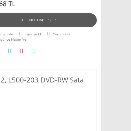
68 TL
GELİNCE HABER VER
Tavsiye Et
Yorum Yaz
Düşünce Haber Ver
202, L500-203 DVD-RW Sata