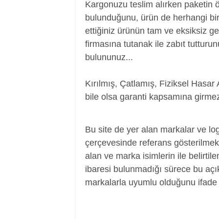
Kargonuzu teslim alırken paketin 
bulunduğunu, ürün de herhangi bir
ettiğiniz ürünün tam ve eksiksiz ge
firmasına tutanak ile zabıt tutturu
bulununuz...
Kırılmış, Çatlamış, Fiziksel Hasar 
bile olsa garanti kapsamına girmez
Power Jack, Adaptör Soketi, Şarj Soketi
Bu site de yer alan markalar ve log
çerçevesinde referans gösterilmek a
alan ve marka isimlerin ile belirtil
ibaresi bulunmadığı sürece bu aç
markalarla uyumlu olduğunu ifade 