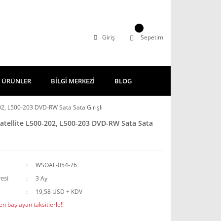
Giriş
Sepetim
 ÜRÜNLER
BİLGİ MERKEZİ
BLOG
02, L500-203 DVD-RW Sata Sata Girişli
atellite L500-202, L500-203 DVD-RW Sata Sata
WSOAL-054-76
esi
3 Ay
19,58 USD + KDV
n başlayan taksitlerle!!