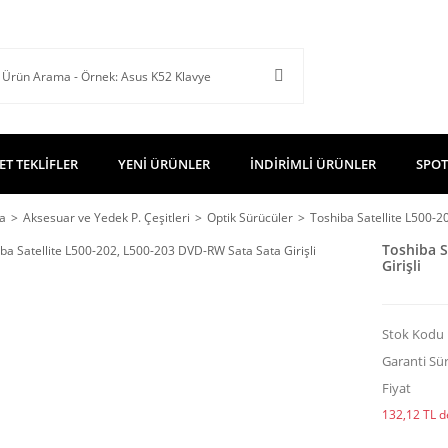
ET TEKLİFLER
YENİ ÜRÜNLER
İNDİRİMLİ ÜRÜNLER
SPOT
a
Aksesuar ve Yedek P. Çeşitleri
Optik Sürücüler
Toshiba Satellite L500-2
Toshiba S
Girişli
Stok Kodu
Garanti Sür
Fiyat
132,12 TL de