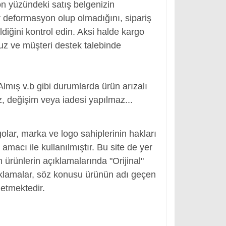
ön yüzündeki satış belgenizin
 deformasyon olup olmadığını, sipariş
ldiğini kontrol edin. Aksi halde kargo
nuz ve müşteri destek talebinde
Almış v.b gibi durumlarda ürün arızalı
, değişim veya iadesi yapılmaz...
, Adaptör Girişi
olar, marka ve logo sahiplerinin hakları
macı ile kullanılmıştır. Bu site de yer
en ürünlerin açıklamalarında "Orijinal"
ıklamalar, söz konusu ürünün adı geçen
etmektedir.