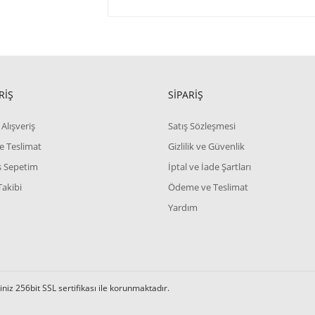
RİŞ
SİPARİŞ
Alışveriş
Satış Sözleşmesi
e Teslimat
Gizlilik ve Güvenlik
iş Sepetim
İptal ve İade Şartları
Takibi
Ödeme ve Teslimat
Yardım
iz 256bit SSL sertifikası ile korunmaktadır.