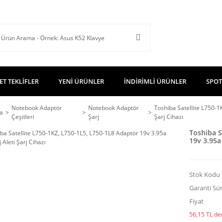
ET TEKLİFLER
YENİ ÜRÜNLER
İNDİRİMLİ ÜRÜNLER
SPOT
Notebook Adaptör
Notebook Adaptör
Toshiba Satellite L750-1
a
Çeşitleri
Şarj
Şarj Cihazı
Toshiba S
19v 3.95a 
Stok Kodu
Garanti Sür
Fiyat
56,15 TL den