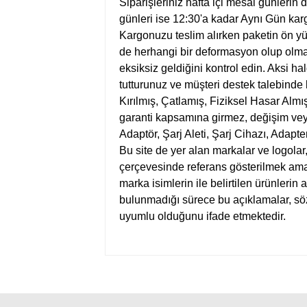
Siparişleriniz hafta içi mesai günlerin
günleri ise 12:30'a kadar Aynı Gün kargo
Kargonuzu teslim alırken paketin ön y
de herhangi bir deformasyon olup olmad
eksiksiz geldiğini kontrol edin. Aksi ha
tutturunuz ve müşteri destek talebinde
Kırılmış, Çatlamış, Fiziksel Hasar Almış
garanti kapsamına girmez, değişim vey
Adaptör, Şarj Aleti, Şarj Cihazı, Adapte
Bu site de yer alan markalar ve logolar
çerçevesinde referans gösterilmek amacı
marka isimlerin ile belirtilen ürünlerin 
bulunmadığı sürece bu açıklamalar, s
uyumlu olduğunu ifade etmektedir.