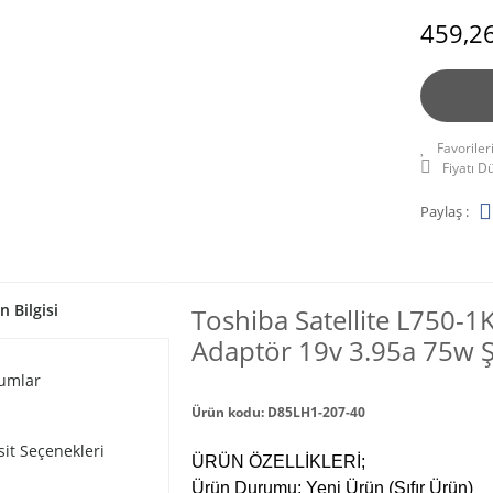
459,26
Fiyatı 
Paylaş :
n Bilgisi
Toshiba Satellite L750-1
Adaptör 19v 3.95a 75w Şar
umlar
Ürün kodu: D85LH1-207-40
sit Seçenekleri
ÜRÜN ÖZELLİKLERİ;
Ürün Durumu: Yeni Ürün (Sıfır Ürün)