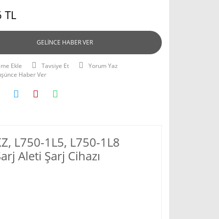
 TL
GELİNCE HABER VER
Tavsiye Et
Yorum Yaz
Düşünce Haber Ver
KZ, L750-1L5, L750-1L8
j Aleti Şarj Cihazı