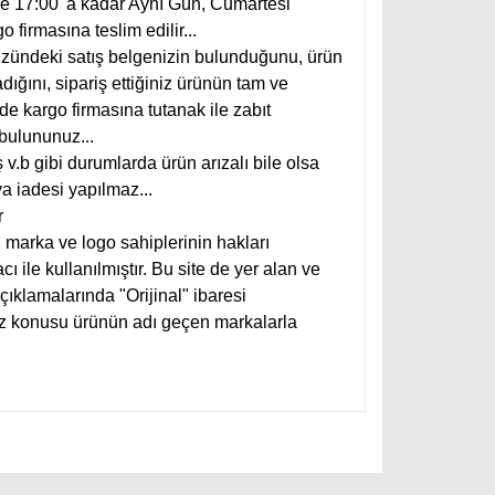
 de 17:00' a kadar Aynı Gün, Cumartesi
 firmasına teslim edilir...
üzündeki satış belgenizin bulunduğunu, ürün
ığını, sipariş ettiğiniz ürünün tam ve
lde kargo firmasına tutanak ile zabıt
 bulununuz...
 v.b gibi durumlarda ürün arızalı bile olsa
a iadesi yapılmaz...
r
, marka ve logo sahiplerinin hakları
 ile kullanılmıştır. Bu site de yer alan ve
açıklamalarında "Orijinal" ibaresi
öz konusu ürünün adı geçen markalarla