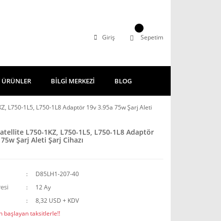
Giriş
Sepetim
 ÜRÜNLER
BİLGİ MERKEZİ
BLOG
KZ, L750-1L5, L750-1L8 Adaptör 19v 3.95a 75w Şarj Aleti
atellite L750-1KZ, L750-1L5, L750-1L8 Adaptör
75w Şarj Aleti Şarj Cihazı
D85LH1-207-40
esi
12 Ay
8,32 USD + KDV
 başlayan taksitlerle!!