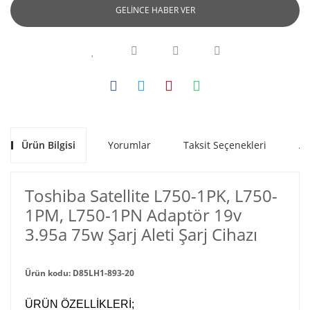
GELİNCE HABER VER
Ürün Bilgisi
Yorumlar
Taksit Seçenekleri
Al
Toshiba Satellite L750-1PK, L750-
1PM, L750-1PN Adaptör 19v
3.95a 75w Şarj Aleti Şarj Cihazı
Ürün kodu: D85LH1-893-20
ÜRÜN ÖZELLİKLERİ;