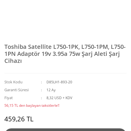
Toshiba Satellite L750-1PK, L750-1PM, L750-
1PN Adaptör 19v 3.95a 75w Şarj Aleti Şarj
Cihazı
Stok Kodu
D85LH1-893-20
Garanti Süresi
12 Ay
Fiyat
8,32 USD + KDV
56,15 TL den başlayan taksitlerle!!
459,26 TL