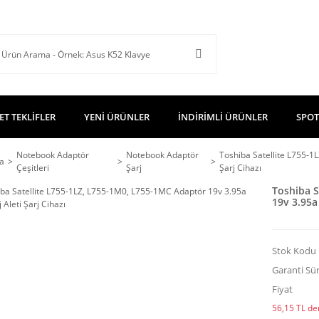
ET TEKLİFLER
YENİ ÜRÜNLER
İNDİRİMLİ ÜRÜNLER
SPOT
Notebook Adaptör
Notebook Adaptör
Toshiba Satellite L755-1
a
Çeşitleri
Şarj
Şarj Cihazı
Toshiba S
19v 3.95a 
Stok Kodu
Garanti Sür
Fiyat
56,15 TL den