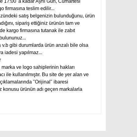
 de 17:00' a kadar Aynı Gün, Cumartesi
 firmasına teslim edilir...
üzündeki satış belgenizin bulunduğunu, ürün
ığını, sipariş ettiğiniz ürünün tam ve
lde kargo firmasına tutanak ile zabıt
 bulununuz...
 v.b gibi durumlarda ürün arızalı bile olsa
a iadesi yapılmaz...
r
, marka ve logo sahiplerinin hakları
 ile kullanılmıştır. Bu site de yer alan ve
açıklamalarında "Orijinal" ibaresi
öz konusu ürünün adı geçen markalarla