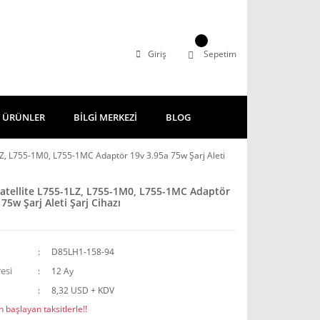
Giriş
Sepetim
 ÜRÜNLER
BİLGİ MERKEZİ
BLOG
LZ, L755-1M0, L755-1MC Adaptör 19v 3.95a 75w Şarj Aleti
atellite L755-1LZ, L755-1M0, L755-1MC Adaptör
75w Şarj Aleti Şarj Cihazı
D85LH1-158-94
esi
12 Ay
8,32 USD + KDV
 başlayan taksitlerle!!