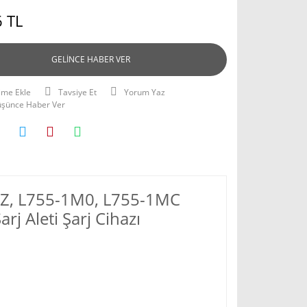
 TL
GELİNCE HABER VER
Tavsiye Et
Yorum Yaz
Düşünce Haber Ver
1LZ, L755-1M0, L755-1MC
j Aleti Şarj Cihazı