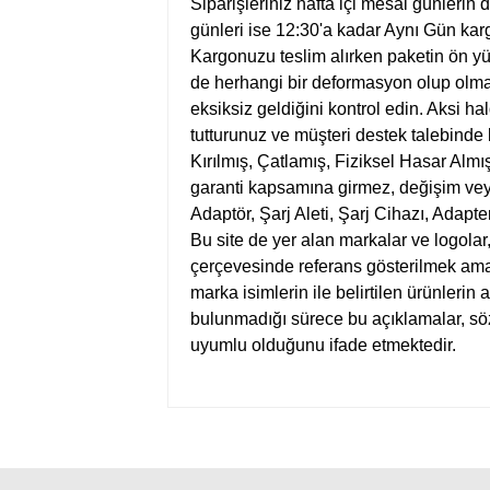
Siparişleriniz hafta içi mesai günlerin
günleri ise 12:30'a kadar Aynı Gün kargo
Kargonuzu teslim alırken paketin ön y
de herhangi bir deformasyon olup olmad
eksiksiz geldiğini kontrol edin. Aksi ha
tutturunuz ve müşteri destek talebinde
Kırılmış, Çatlamış, Fiziksel Hasar Almış
garanti kapsamına girmez, değişim vey
Adaptör, Şarj Aleti, Şarj Cihazı, Adapte
Bu site de yer alan markalar ve logolar
çerçevesinde referans gösterilmek amacı
marka isimlerin ile belirtilen ürünlerin 
bulunmadığı sürece bu açıklamalar, s
uyumlu olduğunu ifade etmektedir.