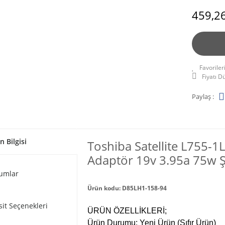
459,26
Fiyatı 
Paylaş :
n Bilgisi
Toshiba Satellite L755-
Adaptör 19v 3.95a 75w Şar
umlar
Ürün kodu: D85LH1-158-94
sit Seçenekleri
ÜRÜN ÖZELLİKLERİ;
Ürün Durumu: Yeni Ürün (Sıfır Ürün)