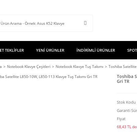
ET TEKLİFLER
YENİ ÜRÜNLER
İNDİRİMLİ ÜRÜNLER
SPOT
a
Notebook Klavye Çeşitleri
Notebook Klavye Tuş Takımı
Toshiba Satellit
Toshiba S
Gri TR
Stok Kodu
Garanti Sür
Fiyat
68,43 TL den