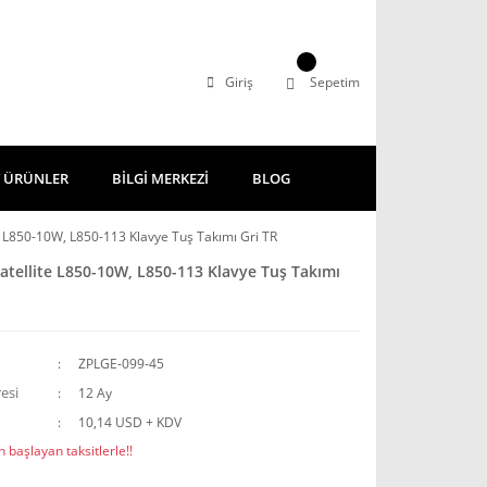
Giriş
Sepetim
 ÜRÜNLER
BİLGİ MERKEZİ
BLOG
e L850-10W, L850-113 Klavye Tuş Takımı Gri TR
atellite L850-10W, L850-113 Klavye Tuş Takımı
ZPLGE-099-45
esi
12 Ay
10,14 USD + KDV
 başlayan taksitlerle!!