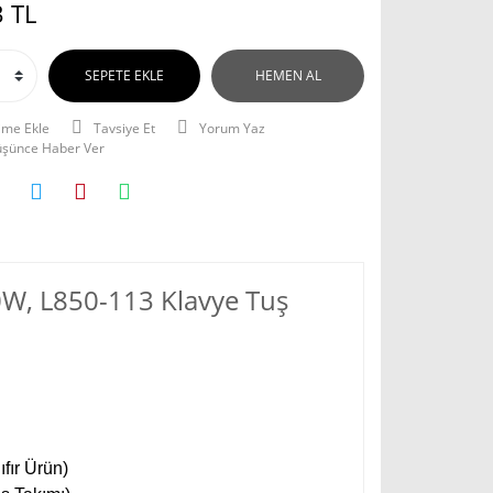
 TL
SEPETE EKLE
HEMEN AL
Tavsiye Et
Yorum Yaz
Düşünce Haber Ver
0W, L850-113 Klavye Tuş
fır Ürün)