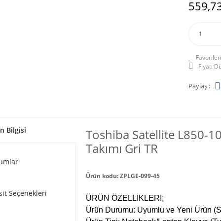
559,73
Fiyatı 
Paylaş :
n Bilgisi
Toshiba Satellite L850-1
Takımı Gri TR
umlar
Ürün kodu: ZPLGE-099-45
sit Seçenekleri
ÜRÜN ÖZELLİKLERİ;
Ürün Durumu: Uyumlu ve Yeni Ürün (Sı