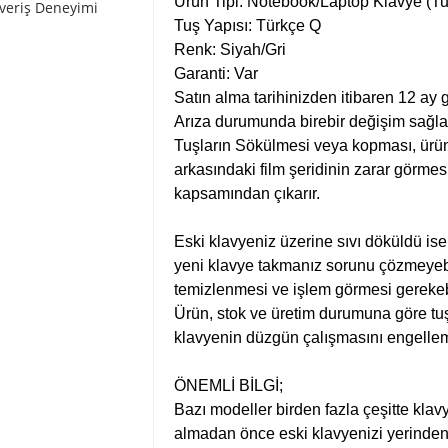
Ürün Tipi: Notebook/Laptop Klavye (Tu
şveriş Deneyimi
Tuş Yapısı: Türkçe Q
Renk: Siyah/Gri
Garanti: Var
Satın alma tarihinizden itibaren 12 ay g
Arıza durumunda birebir değişim sağla
Tuşların Sökülmesi veya kopması, ürün
arkasındaki film şeridinin zarar görmesi
kapsamından çıkarır.
Eski klavyeniz üzerine sıvı döküldü is
yeni klavye takmanız sorunu çözmeyebi
temizlenmesi ve işlem görmesi gerekebi
Ürün, stok ve üretim durumuna göre tuş 
klavyenin düzgün çalışmasını engelle
ÖNEMLİ BİLGİ;
Bazı modeller birden fazla çeşitte klav
almadan önce eski klavyenizi yerinden sö