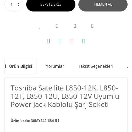
SEPETE EKLE
HEMEN AL
Ürün Bilgisi
Yorumlar
Taksit Seçenekleri
Al
Toshiba Satellite L850-12K, L850-
12T, L850-12U, L850-12V Uyumlu
Power Jack Kablolu Şarj Soketi
Ürün kodu: 30MY242-684-51