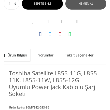
SEPETE EKLE
HEMEN AL
Ürün Bilgisi
Yorumlar
Taksit Seçenekleri
Al
Toshiba Satellite L855-11G, L855-
11K, L855-11W, L855-12G
Uyumlu Power Jack Kablolu Şarj
Soketi
Ürün kodu: 30MY242-033-36