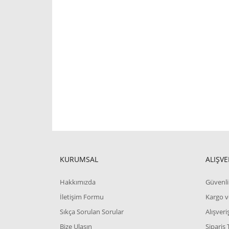
KURUMSAL
ALIŞVE
Hakkımızda
Güvenli 
İletişim Formu
Kargo v
Sıkça Sorulan Sorular
Alışver
Bize Ulaşın
Sipariş 