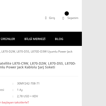
Giriş
Sepetim
 ÜRÜNLER
BİLGİ MERKEZİ
BLOG
9W, L870-D2W, L870-D5S, L870D-D3W Uyumlu Power Jack
atellite L870-C9W, L870-D2W, L870-D5S, L870D-
u Power Jack Kablolu Şarj Soketi
30MY242-708-71
esi
1 Ay
2,78 USD + KDV
 başlayan taksitlerle!!