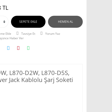
 TL
SEPETE EKLE
HEMEN AL
Tavsiye Et
Yorum Yaz
Düşünce Haber Ver
C9W, L870-D2W, L870-D5S,
 Jack Kablolu Şarj Soketi