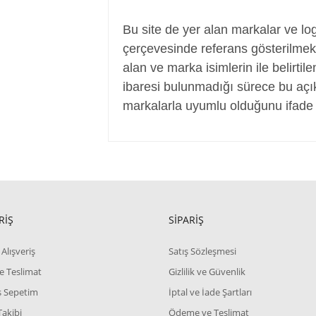
Power Jack, Adaptör Soketi, Şarj Soketi
Bu site de yer alan markalar ve log
çerçevesinde referans gösterilmek a
alan ve marka isimlerin ile belirtil
ibaresi bulunmadığı sürece bu aç
markalarla uyumlu olduğunu ifade 
RİŞ
SİPARİŞ
Alışveriş
Satış Sözleşmesi
e Teslimat
Gizlilik ve Güvenlik
iş Sepetim
İptal ve İade Şartları
Takibi
Ödeme ve Teslimat