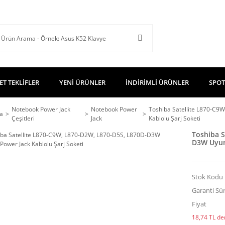
ET TEKLİFLER
YENİ ÜRÜNLER
İNDİRİMLİ ÜRÜNLER
SPOT
Notebook Power Jack
Notebook Power
Toshiba Satellite L870-C
a
Çeşitleri
Jack
Kablolu Şarj Soketi
Toshiba S
D3W Uyuml
Stok Kodu
Garanti Sür
Fiyat
18,74 TL den