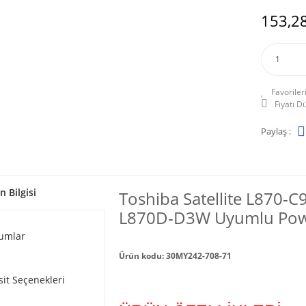
153,28
Fiyatı 
Paylaş :
n Bilgisi
Toshiba Satellite L870-
L870D-D3W Uyumlu Power
umlar
Ürün kodu: 30MY242-708-71
sit Seçenekleri