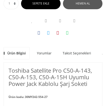
SEPETE EKLE
HEMEN AL
Ürün Bilgisi
Yorumlar
Taksit Seçenekleri
Al
Toshiba Satellite Pro C50-A-143,
C50-A-153, C50-A-15H Uyumlu
Power Jack Kablolu Şarj Soketi
Ürün kodu: 30MY242-554-27